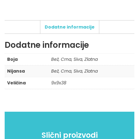
Dodatne informacije
Dodatne informacije
Broj boja štampe:
Tip štampe:
Boja
Bež, Crna, Siva, Zlatna
Broj pozicija štampe:
Nijansa
Bež, Crna, Siva, Zlatna
Dodatni zahtevi za štampu:
Veličina
9x9x38
Maksimalni dozvoljeni broj karaktera: 500
Slični proizvodi