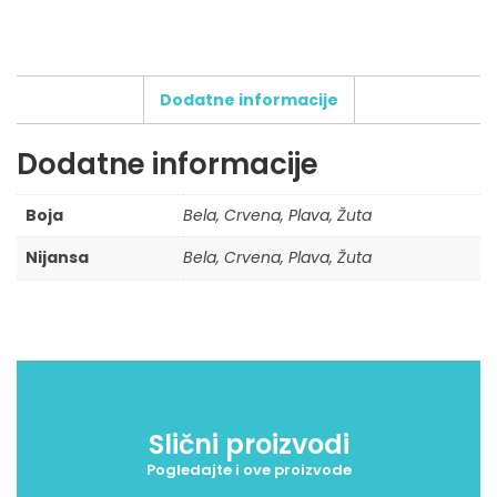
Dodatne informacije
Dodatne informacije
Broj boja štampe:
Tip štampe:
Boja
Bela, Crvena, Plava, Žuta
Broj pozicija štampe:
Nijansa
Bela, Crvena, Plava, Žuta
Dodatni zahtevi za štampu:
Maksimalni dozvoljeni broj karaktera: 500
Slični proizvodi
Pogledajte i ove proizvode