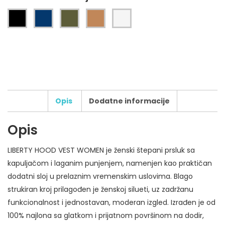
Opis
Dodatne informacije
Opis
Broj boja štampe:
LIBERTY HOOD VEST WOMEN je ženski štepani prsluk sa
Tip štampe:
kapuljačom i laganim punjenjem, namenjen kao praktičan
Broj pozicija štampe:
dodatni sloj u prelaznim vremenskim uslovima. Blago
Dodatni zahtevi za štampu:
strukiran kroj prilagođen je ženskoj silueti, uz zadržanu
funkcionalnost i jednostavan, moderan izgled. Izrađen je od
100% najlona sa glatkom i prijatnom površinom na dodir,