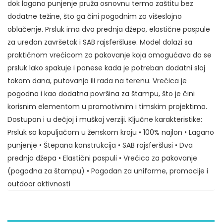
Maksimalni dozvoljeni broj karaktera: 500
dok lagano punjenje pruža osnovnu termo zaštitu bez
dodatne težine, što ga čini pogodnim za višeslojno
oblačenje. Prsluk ima dva prednja džepa, elastične paspule
za uredan završetak i SAB rajsferšluse. Model dolazi sa
praktičnom vrećicom za pakovanje koja omogućava da se
prsluk lako spakuje i ponese kada je potreban dodatni sloj
tokom dana, putovanja ili rada na terenu. Vrećica je
pogodna i kao dodatna površina za štampu, što je čini
korisnim elementom u promotivnim i timskim projektima.
Dostupan i u dečjoj i muškoj verziji. Ključne karakteristike:
Prsluk sa kapuljačom u ženskom kroju • 100% najlon • Lagano
punjenje • Štepana konstrukcija • SAB rajsferšlusi • Dva
prednja džepa • Elastični paspuli • Vrećica za pakovanje
(pogodna za štampu) • Pogodan za uniforme, promocije i
outdoor aktivnosti