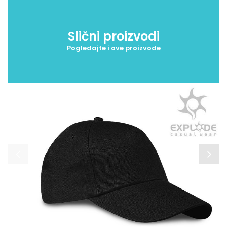
Slični proizvodi
Pogledajte i ove proizvode