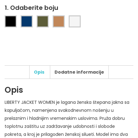
1. Odaberite boju
Opis
Dodatne informacije
Opis
Broj boja štampe:
LIBERTY JACKET WOMEN je lagana ženska štepana jakna sa
Tip štampe:
kapuljačom, namenjena svakodnevnom nošenju u
Broj pozicija štampe:
prelaznim i hladnijim vremenskim uslovima. Pruža dobru
Dodatni zahtevi za štampu:
toplotnu zaštitu uz zadržavanje udobnosti i slobode
pokreta, a kroj je prilagođen ženskoj silueti. Model ima dva