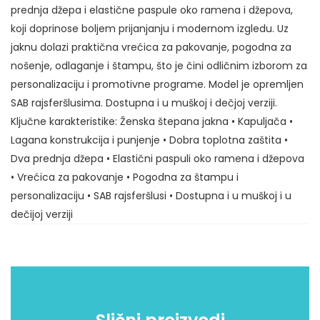
prednja džepa i elastične paspule oko ramena i džepova,
Maksimalni dozvoljeni broj karaktera: 500
koji doprinose boljem prijanjanju i modernom izgledu. Uz
jaknu dolazi praktična vrećica za pakovanje, pogodna za
nošenje, odlaganje i štampu, što je čini odličnim izborom za
personalizaciju i promotivne programe. Model je opremljen
SAB rajsferšlusima. Dostupna i u muškoj i dečjoj verziji.
Ključne karakteristike: Ženska štepana jakna • Kapuljača •
Lagana konstrukcija i punjenje • Dobra toplotna zaštita •
Dva prednja džepa • Elastični paspuli oko ramena i džepova
• Vrećica za pakovanje • Pogodna za štampu i
personalizaciju • SAB rajsferšlusi • Dostupna i u muškoj i u
dečijoj verziji