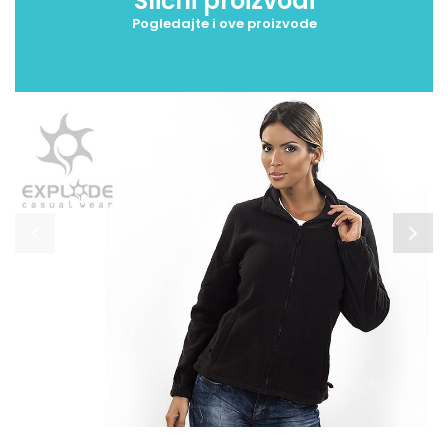
Slični proizvodi
Pogledajte i ove proizvode