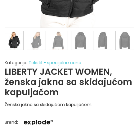
Kategorija:
Tekstil - specijalne cene
LIBERTY JACKET WOMEN,
ženska jakna sa skidajućom
kapuljačom
Ženska jakna sa skidajućom kapuljačom
Brend
: