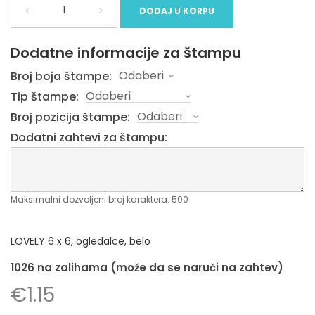
DODAJ U KORPU
Dodatne informacije za štampu
Broj boja štampe:
Tip štampe:
Broj pozicija štampe:
Dodatni zahtevi za štampu:
Maksimalni dozvoljeni broj karaktera: 500
LOVELY 6 x 6, ogledalce, belo
1026 na zalihama (može da se naruči na zahtev)
€
1.15