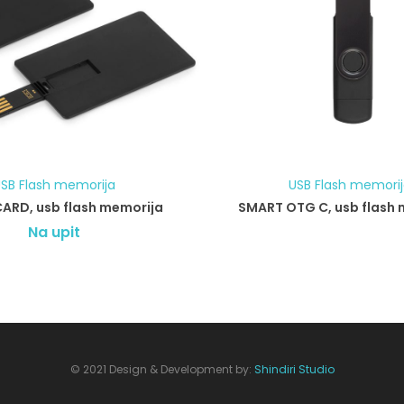
SB Flash memorija
USB Flash memori
CARD, usb flash memorija
SMART OTG C, usb flash
Na upit
© 2021 Design & Development by:
Shindiri Studio