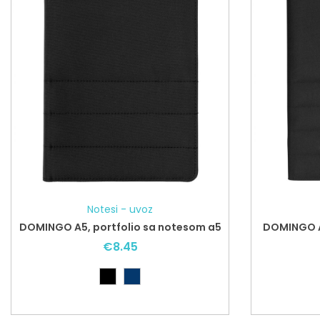
Notesi - uvoz
DOMINGO A5, portfolio sa notesom a5
DOMINGO A4
€
8.45