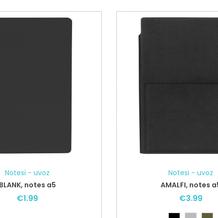
Notesi - uvoz
Notesi - uvoz
BLANK, notes a5
AMALFI, notes a
€
1.99
€
3.99