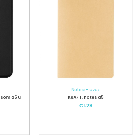
Notesi - uvoz
esom a5 u
KRAFT, notes a5
€
1.28