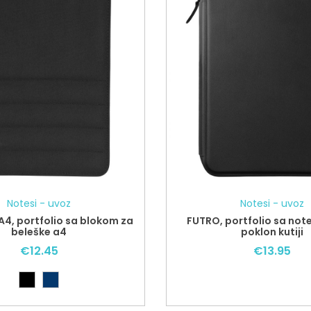
Notesi - uvoz
Notesi - uvoz
, portfolio sa blokom za
FUTRO, portfolio sa not
beleške a4
poklon kutiji
€
12.45
€
13.95