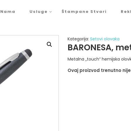
 Nama
Usluge
Štampane Stvari
Rek
Kategorija:
Setovi olovaka
BARONESA, met
Metalna „touch“ hemijska olov
Ovaj proizvod trenutno nije