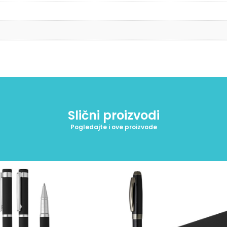
Slični proizvodi
Pogledajte i ove proizvode