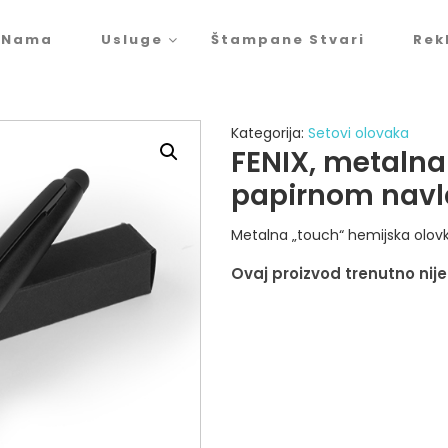
 Nama
Usluge
Štampane Stvari
Rek
Kategorija:
Setovi olovaka
FENIX, metalna
papirnom nav
Metalna „touch“ hemijska olo
Ovaj proizvod trenutno nije