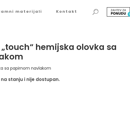
lamni materijali
Kontakt
 „touch“ hemijska olovka sa
lakom
vka sa papirnom navlakom
 na stanju i nije dostupan.