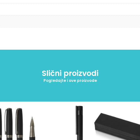
Slični proizvodi
Pogledajte i ove proizvode