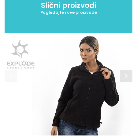
Slični proizvodi
Pogledajte i ove proizvode