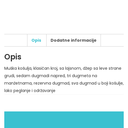
Opis
Dodatne informacije
Opis
Broj boja štampe:
Muška košulja, klasičan kroj, sa lajsnom, džep sa leve strane
Tip štampe:
grudi, sedam dugmadi napred, tri dugmeta na
Broj pozicija štampe:
manžetnama, rezervna dugmad, sva dugmad u boji košulje,
Dodatni zahtevi za štampu:
lako peglanje i održavanje
Maksimalni dozvoljeni broj karaktera: 500