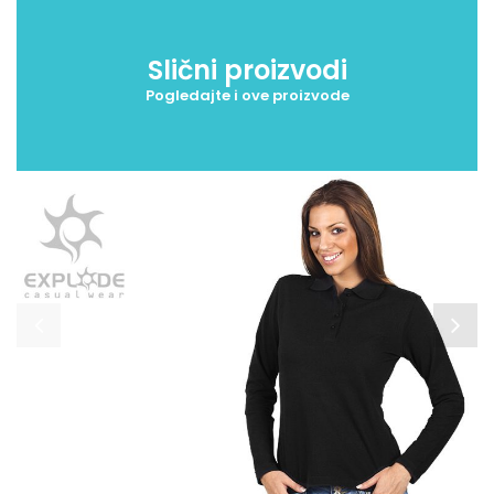
Slični proizvodi
Pogledajte i ove proizvode