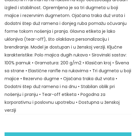
izgled i stabilnost. Opremljena je sa tri dugmeta u boji
majice i rezervnim dugmetom. Ojačana traka duž vrata i
dodatni štep duž ramena i donjeg ruba pomažu očuvanju
forme tokom nošenja i pranja. Glavna etiketa je lako
uklonjiva (tear-off), što olakšava personalizaciju i
brendiranje. Model je dostupan i u ženskoj verziji. Ključne
karakteristike: Polo majica dugih rukava • Sirovinski sastav:
100% pamuk • Gramatura: 200 g/m2 • Klasičan kroj • Šivena
sa strane • Elastične ranfle na rukavima • Tri dugmeta u boji
majice • Rezervno dugme • Ojačana traka duž vrata •
Dodatni štep duž ramena i na dnu • Stabilan oblik pri
nošenju i pranju • Tear-off etiketa • Pogodna za
korporativnu i poslovnu upotrebu • Dostupna u ženskoj
verziji