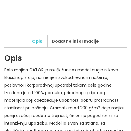
Opis
Dodatne informacije
Opis
Broj boja štampe:
Polo majica GATOR je muški/unisex model dugih rukava
Tip štampe:
klasičnog kroja, namenjen svakodnevnom nošenju,
Broj pozicija štampe:
poslovnoj i korporativnoj upotrebi tokom cele godine.
Dodatni zahtevi za štampu:
Izrađena je od 100% pamuka, prirodnog i prijatnog
materijala koji obezbeđuje udobnost, dobru prozračnost i
stabilnost pri nošenju. Gramatura od 200 g/m2 daje majici
Maksimalni dozvoljeni broj karaktera: 500
puniji osećaj i dodatnu trajnost, čineći je pogodnom i za
intenzivniju upotrebu. Model je šiven sa strane, sa
elastičnim ranflama na rukavima koje obezbeđuju uredan