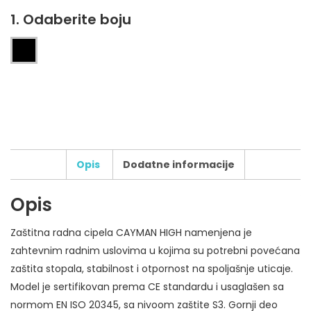
1. Odaberite boju
Opis
Dodatne informacije
Opis
Broj boja štampe:
Zaštitna radna cipela CAYMAN HIGH namenjena je
Tip štampe:
zahtevnim radnim uslovima u kojima su potrebni povećana
Broj pozicija štampe:
zaštita stopala, stabilnost i otpornost na spoljašnje uticaje.
Dodatni zahtevi za štampu:
Model je sertifikovan prema CE standardu i usaglašen sa
normom EN ISO 20345, sa nivoom zaštite S3. Gornji deo