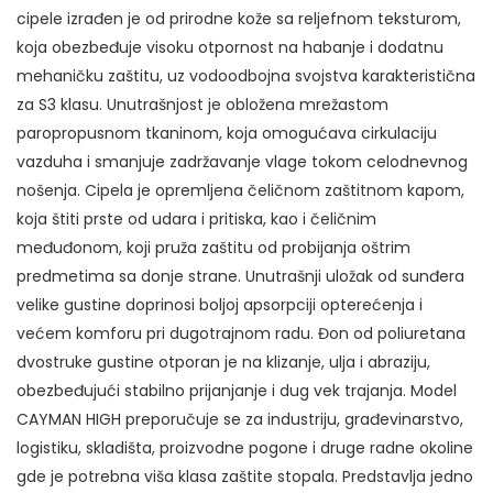
cipele izrađen je od prirodne kože sa reljefnom teksturom,
Maksimalni dozvoljeni broj karaktera: 500
koja obezbeđuje visoku otpornost na habanje i dodatnu
mehaničku zaštitu, uz vodoodbojna svojstva karakteristična
za S3 klasu. Unutrašnjost je obložena mrežastom
paropropusnom tkaninom, koja omogućava cirkulaciju
vazduha i smanjuje zadržavanje vlage tokom celodnevnog
nošenja. Cipela je opremljena čeličnom zaštitnom kapom,
koja štiti prste od udara i pritiska, kao i čeličnim
međuđonom, koji pruža zaštitu od probijanja oštrim
predmetima sa donje strane. Unutrašnji uložak od sunđera
velike gustine doprinosi boljoj apsorpciji opterećenja i
većem komforu pri dugotrajnom radu. Đon od poliuretana
dvostruke gustine otporan je na klizanje, ulja i abraziju,
obezbeđujući stabilno prijanjanje i dug vek trajanja. Model
CAYMAN HIGH preporučuje se za industriju, građevinarstvo,
logistiku, skladišta, proizvodne pogone i druge radne okoline
gde je potrebna viša klasa zaštite stopala. Predstavlja jedno