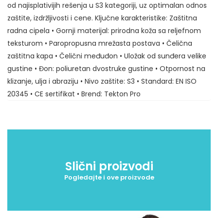
od najisplativijih rešenja u S3 kategoriji, uz optimalan odnos
zaštite, izdržljivosti i cene. Ključne karakteristike: Zaštitna
radna cipela • Gornji materijal: prirodna koža sa reljefnom
teksturom • Paropropusna mrežasta postava • Čelična
zaštitna kapa • Čelični međuđon • Uložak od sunđera velike
gustine • Đon: poliuretan dvostruke gustine • Otpornost na
klizanje, ulja i abraziju • Nivo zaštite: S3 • Standard: EN ISO
20345 • CE sertifikat • Brend: Tekton Pro
Slični proizvodi
Pogledajte i ove proizvode