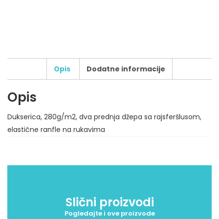
Opis
Dodatne informacije
Opis
Broj boja štampe:
Dukserica, 280g/m2, dva prednja džepa sa rajsferšlusom,
Tip štampe:
elastične ranfle na rukavima
Broj pozicija štampe:
Dodatni zahtevi za štampu:
Maksimalni dozvoljeni broj karaktera: 500
Slični proizvodi
Pogledajte i ove proizvode