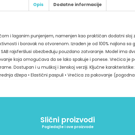
Opis
Dodatne informacije
Broj
boja
štampe:
jačom i laganim punjenjem, namenjen kao praktičan dodatni sloj 
Tip
ivnosti i boravak na otvorenom. Izrađen je od 100% najlona sa 
štampe:
AB rajsferšlusi obezbeđuju pouzdano zatvaranje. Model ima dva
Broj
ovanje koja omogućava da se lako spakuje i ponese. Vrećica je p
pozicija
štampe:
ame. Dostupan i u muškoj i ženskoj verziji. Ključne karakteristike
a prednja džepa • Elastični paspuli • Vrećica za pakovanje (pogod
Dodatni
zahtevi
za
štampu:
Slični proizvodi
Maksimalni
dozvoljeni
broj
Pogledajte i ove proizvode
karaktera:
500