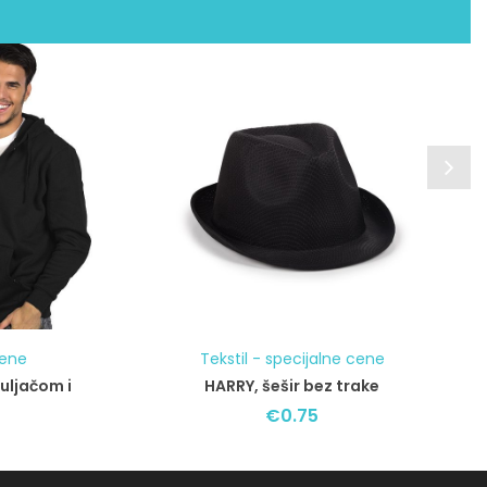
cene
Tekstil - specijalne cene
uljačom i
HARRY, šešir bez trake
€
0.75