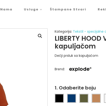
 Nama
Usluge
Štampane Stvari
Rek
Kategorija:
Tekstil - specijalne
LIBERTY HOOD VE
kapuljačom
Dečji prsluk sa kapuljačom
Brend
:
1. Odaberite boju