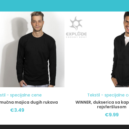
stil - specijalne cene
Tekstil - specijalne 
mučna majica dugih rukava
WINNER, dukserica sa kap
rajsferšlusom
€
3.49
€
9.99