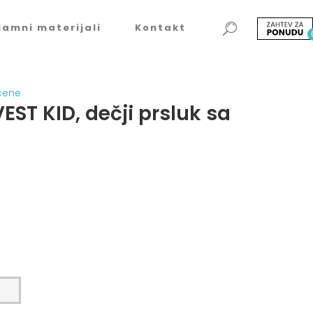
lamni materijali
Kontakt
 cene
ST KID, dečji prsluk sa