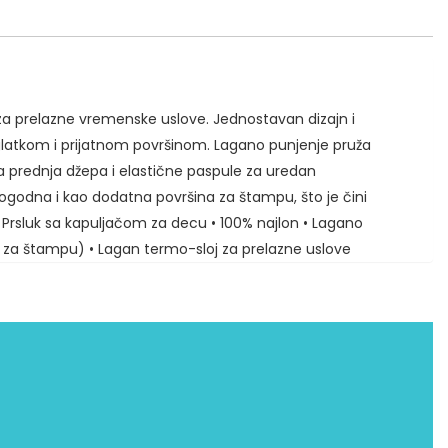
za prelazne vremenske uslove. Jednostavan dizajn i
glatkom i prijatnom površinom. Lagano punjenje pruža
 prednja džepa i elastične paspule za uredan
ogodna i kao dodatna površina za štampu, što je čini
: Prsluk sa kapuljačom za decu • 100% najlon • Lagano
na za štampu) • Lagan termo-sloj za prelazne uslove