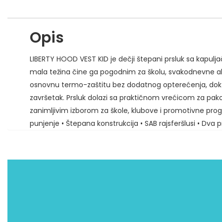
Opis
LIBERTY HOOD VEST KID je dečji štepani prsluk sa kapul
mala težina čine ga pogodnim za školu, svakodnevne akt
osnovnu termo-zaštitu bez dodatnog opterećenja, dok S
završetak. Prsluk dolazi sa praktičnom vrećicom za pak
zanimljivim izborom za škole, klubove i promotivne progr
punjenje • Štepana konstrukcija • SAB rajsferšlusi • Dv